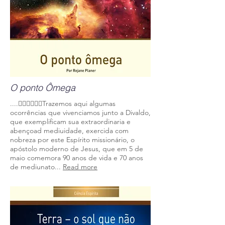
O ponto Ômega
....
Trazemos aqui algumas
􏰙􏰐􏰇􏰤􏰑􏰆
ocorrências que vivenciamos junto a Divaldo,
que exemplificam sua extraordinaria e
abençoad mediuidade, exercida com
nobreza por este Espírito missionário, o
apóstolo moderno de Jesus, que em 5 de
maio comemora 90 anos de vida e 70 anos
de mediunato.
..
Read more